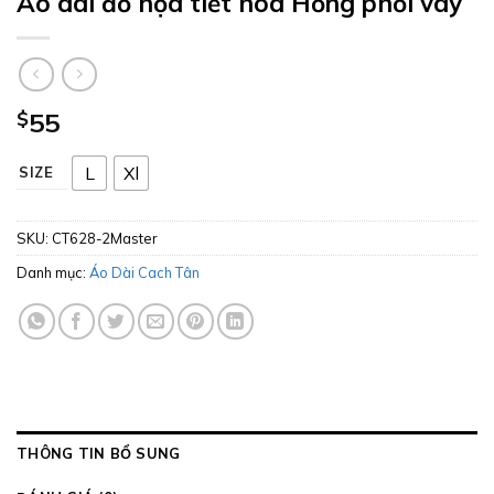
Áo dài đỏ họa tiết hoa Hồng phối váy
$
55
L
Xl
SIZE
SKU:
CT628-2Master
Danh mục:
Áo Dài Cach Tân
THÔNG TIN BỔ SUNG