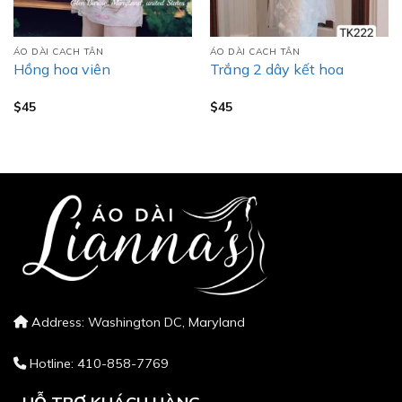
ÁO DÀI CACH TÂN
ÁO DÀI CACH TÂN
Hồng hoa viên
Trắng 2 dây kết hoa
$
45
$
45
Address: Washington DC, Maryland
Hotline: 410-858-7769