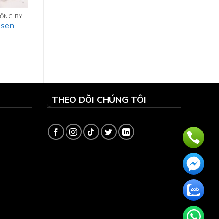
ÁO DÀI CƯỚI TRUYỀN THỐNG BY LIANNA’S
 sen
THEO DÕI CHÚNG TÔI