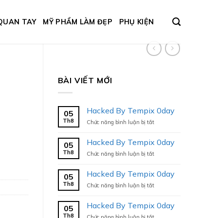
QUAN TAY
MỸ PHẨM LÀM ĐẸP
PHỤ KIỆN
BÀI VIẾT MỚI
Hacked By Tempix 0day
05
Th8
ở
Chức năng bình luận bị tắt
Hacked
By
Hacked By Tempix 0day
05
Tempix
Th8
ở
Chức năng bình luận bị tắt
0day
Hacked
By
Hacked By Tempix 0day
05
Tempix
Th8
ở
Chức năng bình luận bị tắt
0day
Hacked
By
Hacked By Tempix 0day
05
Tempix
Th8
ở
Chức năng bình luận bị tắt
0day