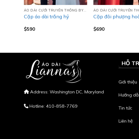
ÁO DÀI CƯỚI TRUYỀN THỐNG BY LIANNA’S
ÁO DÀI CƯỚI TRUYỀN THỐNG BY LIANNA’S
g theu
Cặp áo dài trắng hỷ
Cặp đôi phượng hoà
$
590
$
690
HỖ T
Giới thiệu
Address: Washington DC, Maryland
Hướng dẫ
Hotline: 410-858-7769
Tin tức
Liên hệ