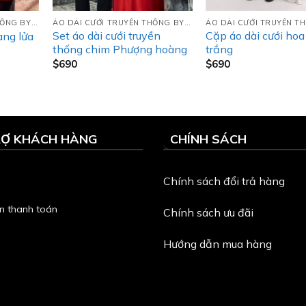
ÁO DÀI CƯỚI TRUYỀN THỐNG BY LIANNA’S
ÁO DÀI CƯỚI TRUYỀN THỐNG BY LIANNA’S
Set áo dài cưới truyền
Cặp áo dài cưới hoa
ng lửa
thống chim Phượng hoàng
trắng
$
690
$
690
RỢ KHÁCH HÀNG
CHÍNH SÁCH
Chính sách đổi trả hàng
n thanh toán
Chính sách ưu đãi
Hướng dẫn mua hàng