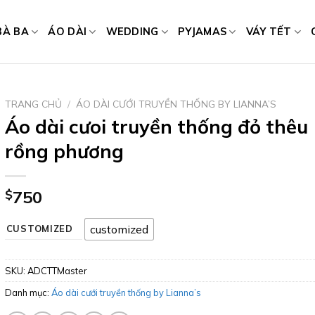
BÀ BA
ÁO DÀI
WEDDING
PYJAMAS
VÁY TẾT
TRANG CHỦ
/
ÁO DÀI CƯỚI TRUYỀN THỐNG BY LIANNA’S
Áo dài cưoi truyền thống đỏ thêu
rồng phương
$
750
customized
CUSTOMIZED
SKU:
ADCTTMaster
Danh mục:
Áo dài cưới truyền thống by Lianna’s