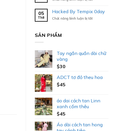
Hacked
By
Hacked By Tempix 0day
05
Tempix
Th8
ở
Chức năng bình luận bị tắt
0day
Hacked
By
Tempix
SẢN PHẨM
0day
Tay ngắn quần dài chữ
vàng
$
30
ADCT tơ đỏ theu hoa
$
45
áo dai cách tan Linn
xanh cốm thêu
$
45
Áo dài cách tan hong
tay cánh tiên