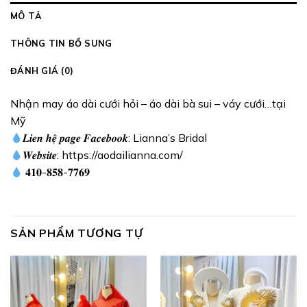
MÔ TẢ
THÔNG TIN BỔ SUNG
ĐÁNH GIÁ (0)
Nhận may áo dài cưới hỏi – áo dài bà sui – váy cưới…tại
Mỹ
𝑳𝒊𝒆𝒏 𝒉𝒆̣̂ 𝒑𝒂𝒈𝒆 𝑭𝒂𝒄𝒆𝒃𝒐𝒐𝒌: Lianna’s Bridal
𝑾𝒆𝒃𝒔𝒊𝒕𝒆: https://aodailianna.com/
𝟒𝟏𝟎-𝟖𝟓𝟖-𝟕𝟕𝟔𝟗
SẢN PHẨM TƯƠNG TỰ