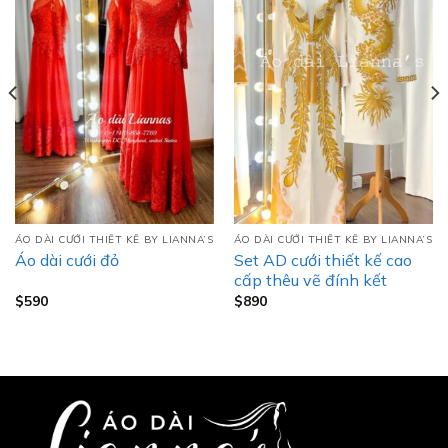
ÁO DÀI CƯỚI THIẾT KẾ BY LIANNA’S
ÁO DÀI CƯỚI THIẾT KẾ BY LIANNA’S
Set AD cưới thiết kế cao
Áo dài cưới đỏ
cấp thêu vẽ đính kết
$
590
$
890