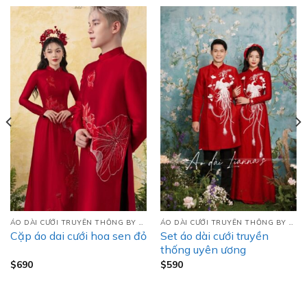
ÁO DÀI CƯỚI TRUYỀN THỐNG BY LIANNA’S
ÁO DÀI CƯỚI TRUYỀN THỐNG BY LIANNA’S
Set áo dài cưới truyền
Cặp áo dai cưới hoa sen đỏ
thống uyên ương
$
690
$
590