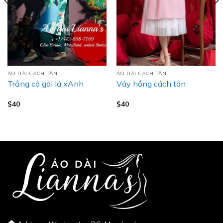
ÁO DÀI CACH TÂN
ÁO DÀI CACH TÂN
Trắng cô gái lá xAnh
Váy hồng cách tân
$
40
$
40