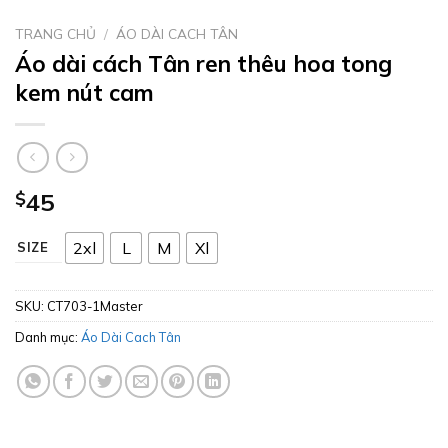
TRANG CHỦ
/
ÁO DÀI CACH TÂN
Áo dài cách Tân ren thêu hoa tong
kem nút cam
$
45
2xl
L
M
Xl
SIZE
SKU:
CT703-1Master
Danh mục:
Áo Dài Cach Tân