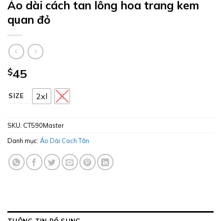
Áo dài cách tan lông hoa trang kem
quan đỏ
$
45
2xl
S
SIZE
SKU:
CT590Master
Danh mục:
Áo Dài Cach Tân