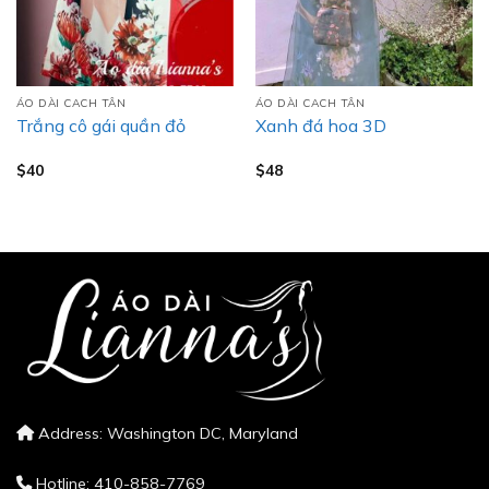
ÁO DÀI CACH TÂN
ÁO DÀI CACH TÂN
Trắng cô gái quần đỏ
Xanh đá hoa 3D
$
40
$
48
Address: Washington DC, Maryland
Hotline: 410-858-7769