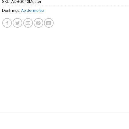
SKU:
ADBG040Master
Danh mục:
Ao dai me be