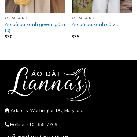
ÁO BÀ BA NỮ
ÁO BÀ BA NỮ
Áo bà ba xanh green (gấm
Áo bà ba xanh cổ vịt
tơ)
$
30
$
35
Address: Washington DC, Maryland
Hotline: 410-858-7769