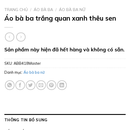
TRANG CHỦ
/
ÁO BÀ BA
/
ÁO BÀ BA NỮ
Áo bà ba trắng quan xanh thêu sen
Sản phẩm này hiện đã hết hàng và không có sẵn.
SKU:
ABB418Master
Danh mục:
Áo bà ba nữ
THÔNG TIN BỔ SUNG