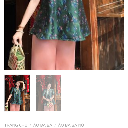
TRANG CHỦ
/
ÁO BÀ BA
/
ÁO BÀ BA NỮ