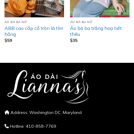
ÁO BÀ BA NỮ
ÁO BÀ BA NỮ
ABB cao cấp cổ tròn lá tím
Áo bà ba trắng hoạ tiết
hồng
thêu
$
59
$
35
Address: Washington DC, Maryland
Hotline: 410-858-7769