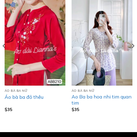
ÁO BÀ BA NỮ
ÁO BÀ BA NỮ
Ao Ba ba hoa nhi tim quan
Áo bà ba đỏ thêu
tim
$
35
$
35