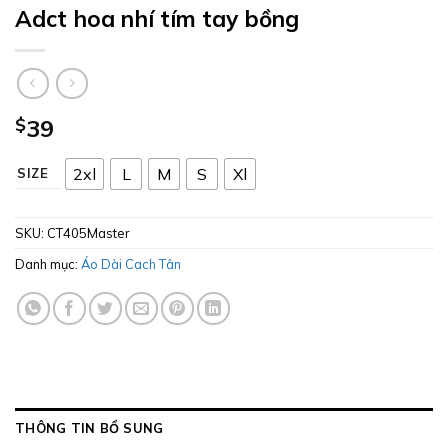
Adct hoa nhí tím tay bồng
$
39
2xl
L
M
S
Xl
SIZE
SKU:
CT405Master
Danh mục:
Áo Dài Cach Tân
THÔNG TIN BỔ SUNG