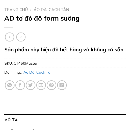
TRANG CHỦ
/
ÁO DÀI CACH TÂN
AD tơ đỏ đô form suông
Sản phẩm này hiện đã hết hàng và không có sẵn.
SKU:
CT460Master
Danh mục:
Áo Dài Cach Tân
MÔ TẢ