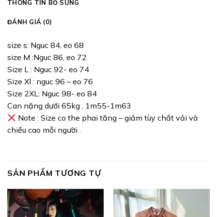
THÔNG TIN BỔ SUNG
ĐÁNH GIÁ (0)
size s: Nguc 84, eo 68
size M :Nguc 86, eo 72
Size L : Nguc 92- eo 74
Size Xl : nguc 96 – eo 76
Size 2XL: Nguc 98- eo 84
Can nặng dưới 65kg , 1m55-1m63
Note : Size co the phai tăng – giảm tùy chất vải và
chiều cao mỗi người .
SẢN PHẨM TƯƠNG TỰ