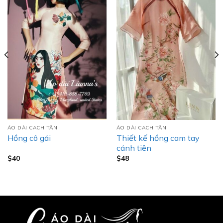
ÁO DÀI CACH TÂN
ÁO DÀI CACH TÂN
Thiết kế hồng cam tay
Hồng cô gái
cánh tiên
$
40
$
48