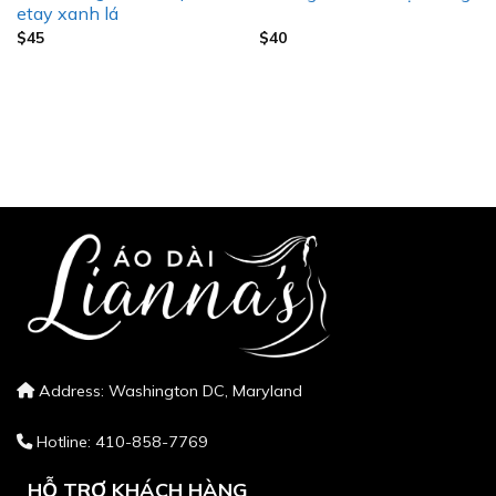
etay xanh lá
$
45
$
40
Address: Washington DC, Maryland
Hotline: 410-858-7769
HỖ TRỢ KHÁCH HÀNG