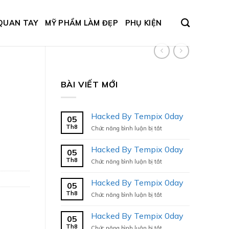
QUAN TAY
MỸ PHẨM LÀM ĐẸP
PHỤ KIỆN
BÀI VIẾT MỚI
Hacked By Tempix 0day
05
Th8
ở
Chức năng bình luận bị tắt
Hacked
By
Hacked By Tempix 0day
05
Tempix
Th8
ở
Chức năng bình luận bị tắt
0day
Hacked
By
Hacked By Tempix 0day
05
Tempix
Th8
ở
Chức năng bình luận bị tắt
0day
Hacked
By
Hacked By Tempix 0day
05
Tempix
Th8
ở
Chức năng bình luận bị tắt
0day