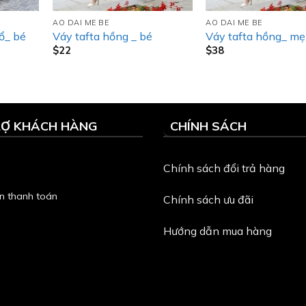
AO DAI ME BE
AO DAI ME BE
ổ_ bé
Váy tafta hồng _ bé
Váy tafta hồng_ mẹ
$
22
$
38
RỢ KHÁCH HÀNG
CHÍNH SÁCH
Chính sách đổi trả hàng
n thanh toán
Chính sách ưu đãi
Hướng dẫn mua hàng