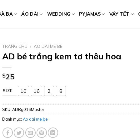
BÀ BA
ÁO DÀI
WEDDING
PYJAMAS
VÁY TẾT
TRANG CHỦ
/
AO DAI ME BE
AD bé trắng kem tơ thêu hoa
$
25
10
16
2
8
SIZE
SKU:
ADBg016Master
Danh mục:
Ao dai me be