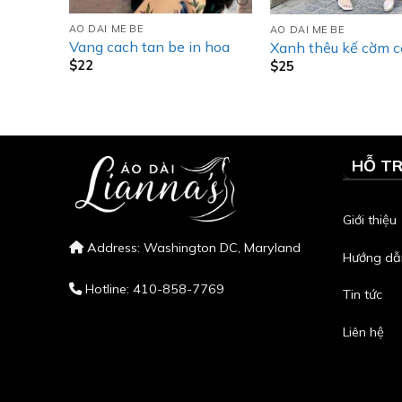
AO DAI ME BE
AO DAI ME BE
Vang cach tan be in hoa
cổ_ mẹ
Xanh thêu kế cờm c
$
22
$
25
HỖ T
Giới thiệu
Address: Washington DC, Maryland
Hướng dẫ
Hotline: 410-858-7769
Tin tức
Liên hệ