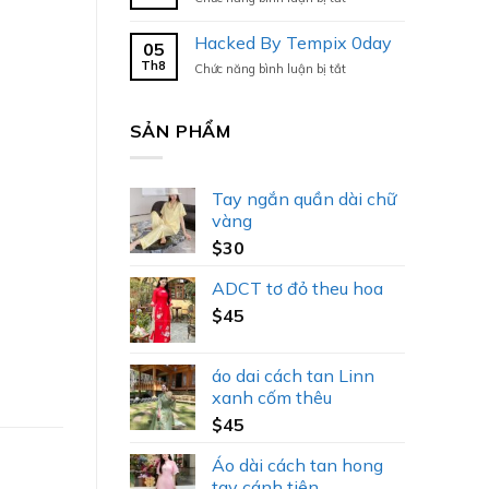
Hacked
By
Hacked By Tempix 0day
05
Tempix
Th8
ở
Chức năng bình luận bị tắt
0day
Hacked
By
Tempix
SẢN PHẨM
0day
Tay ngắn quần dài chữ
vàng
$
30
ADCT tơ đỏ theu hoa
$
45
áo dai cách tan Linn
xanh cốm thêu
$
45
Áo dài cách tan hong
tay cánh tiên