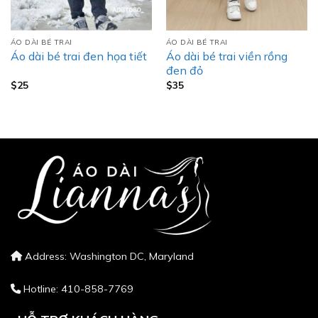
ÁO DÀI BÉ TRAI
ÁO DÀI BÉ TRAI
Áo dài bé trai viền rồng
Áo dài bé trai đen họa tiết
đen đỏ
$
25
$
35
Address: Washington DC, Maryland
Hotline: 410-858-7769