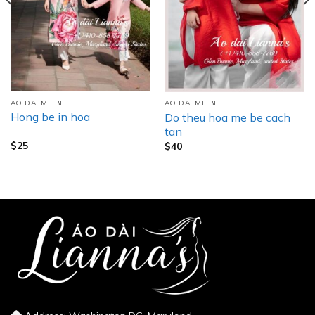
AO DAI ME BE
AO DAI ME BE
Hong be in hoa
Do theu hoa me be cach
tan
$
25
$
40