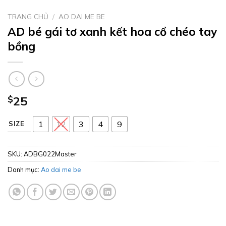
TRANG CHỦ
/
AO DAI ME BE
AD bé gái tơ xanh kết hoa cổ chéo tay
bồng
$
25
1
12
3
4
9
SIZE
SKU:
ADBG022Master
Danh mục:
Ao dai me be